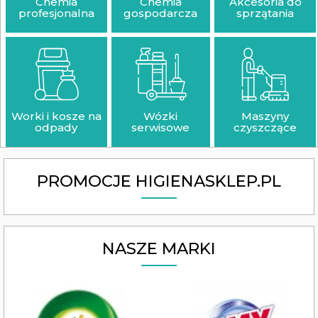
Chemia
Chemia
Akcesoria do
profesjonalna
gospodarcza
sprzątania
Worki i kosze na
Wózki
Maszyny
odpady
serwisowe
czyszczące
PROMOCJE HIGIENASKLEP.PL
NASZE MARKI