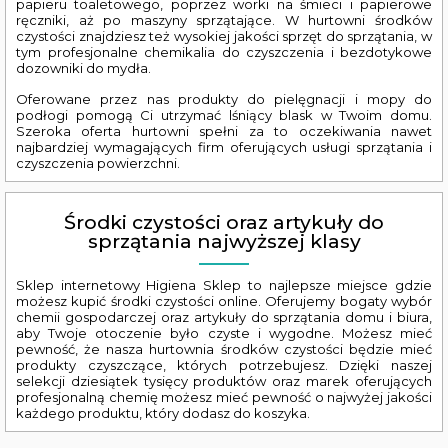
papieru toaletowego, poprzez worki na śmieci i papierowe
ręczniki, aż po maszyny sprzątające. W hurtowni środków
czystości znajdziesz też wysokiej jakości sprzęt do sprzątania, w
tym profesjonalne chemikalia do czyszczenia i bezdotykowe
dozowniki do mydła.
Oferowane przez nas produkty do ​​pielęgnacji i mopy do
podłogi pomogą Ci utrzymać lśniący blask w Twoim domu.
Szeroka oferta hurtowni spełni za to oczekiwania nawet
najbardziej wymagających firm oferujących usługi sprzątania i
czyszczenia powierzchni.
Środki czystości oraz artykuły do
sprzątania najwyższej klasy
Sklep internetowy Higiena Sklep to najlepsze miejsce gdzie
możesz kupić środki czystości online. Oferujemy bogaty wybór
chemii gospodarczej oraz artykuły do ​​sprzątania domu i biura,
aby Twoje otoczenie było czyste i wygodne. Możesz mieć
pewność, że nasza hurtownia środków czystości będzie mieć
produkty czyszczące, których potrzebujesz. Dzięki naszej
selekcji dziesiątek tysięcy produktów oraz marek oferujących
profesjonalną chemię możesz mieć pewność o najwyżej jakości
każdego produktu, który dodasz do koszyka.