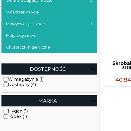
Worki na odpady i kosze
Wózki serwisowe
Maszyny czyszczące
Maty wejściowe
Chusteczki higieniczne
Skroba
31
DOSTĘPNOŚĆ
40,8
W magazynie
Dostępny
MARKA
Hygan
Topex