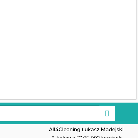
All4Cleaning Łukasz Madejski
Łąkowa 57 05-092 Łomianki