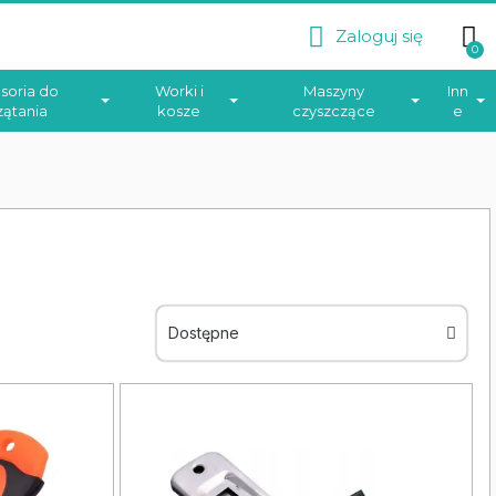
Zaloguj się
soria do
Worki i
Maszyny
Inn
zątania
kosze
czyszczące
e