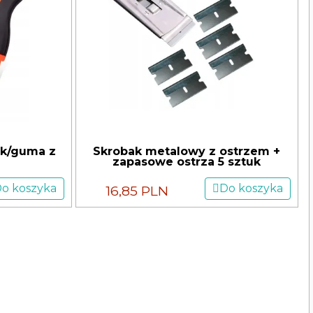
ik/guma z
Skrobak metalowy z ostrzem +
zapasowe ostrza 5 sztuk
o koszyka
Do koszyka
16,85 PLN