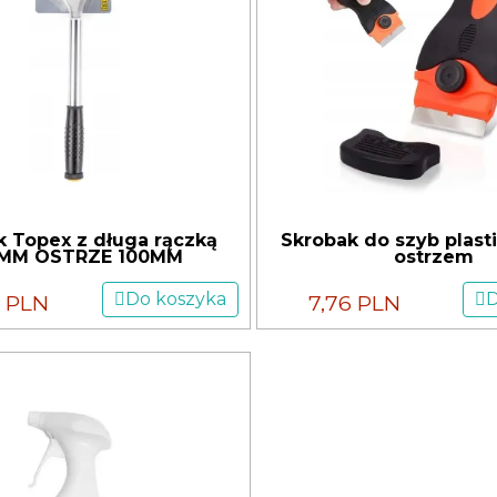
k Topex z długa rączką
Skrobak do szyb plast
0MM OSTRZE 100MM
ostrzem
Do koszyka
D
4 PLN
7,76 PLN