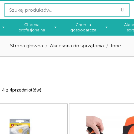
Chemia
Chemia
Akce
profesjonalna
gospodarcza
spr
Strona główna
Akcesoria do sprzątania
Inne
-4 z 4przedmiot(ów).