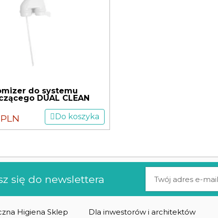
omizer do systemu
czącego DUAL CLEAN
Do koszyka
0 PLN
sz się do newslettera
zna Higiena Sklep
Dla inwestorów i architektów