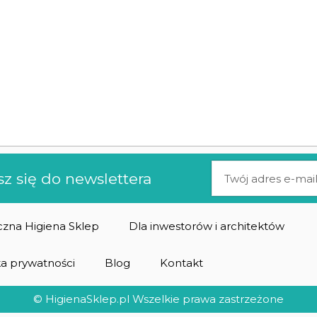
sz się do newslettera
zna Higiena Sklep
Dla inwestorów i architektów
ka prywatności
Blog
Kontakt
© HigienaSklep.pl Wszelkie prawa zastrzeżone