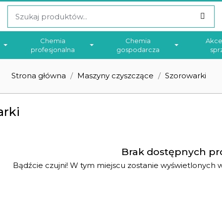
Chemia
Chemia
Akce
profesjonalna
gospodarcza
spr
Strona główna
Maszyny czyszczące
Szorowarki
rki
Brak dostępnych pr
Bądźcie czujni! W tym miejscu zostanie wyświetlonych 