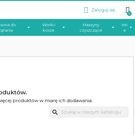
Zaloguj się
soria do
Worki i
Maszyny
Inn
zątania
kosze
czyszczące
e
oduktów.
więcej produktów w miarę ich dodawania.
search