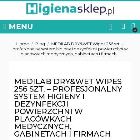
MENU
Home
Blog
MEDILAB DRY&WET Wipes 256 szt. –
profesjonalny system higieny i dezynfekcji powierzchni w
placówkach medycznych, gabinetach i firmach
MEDILAB DRY&WET WIPES
256 SZT. – PROFESJONALNY
SYSTEM HIGIENY I
DEZYNFEKCJI
POWIERZCHNI W
PLACÓWKACH
MEDYCZNYCH,
GABINETACH I FIRMACH