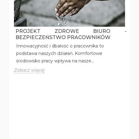
EJ
PROJEKT ZDROWE BIURO -
BEZPIECZEŃSTWO PRACOWNIKÓW
Innowacyjność i dbałość o pracownika to
podstawa naszych działań. Komfortowe
środowisko pracy wpływa na nasze...
Zobacz więcej
B
k
w
Z