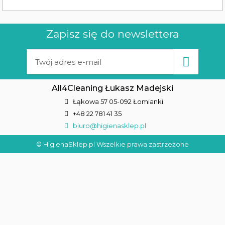
Zapisz się do newslettera
All4Cleaning Łukasz Madejski
Łąkowa 57 05-092 Łomianki
+48 22 781 41 35
biuro@higienasklep.pl
© HigienaSklep.pl Wszelkie prawa zastrzeżone