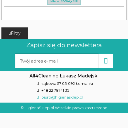
Do koszyka
Filtry
Zapisz się do newslettera
All4Cleaning Łukasz Madejski
Łąkowa 57 05-092 Łomianki
+48 22 781 41 35
biuro@higienasklep.pl
© HigienaSklep.pl Wszelkie prawa zastrzeżone