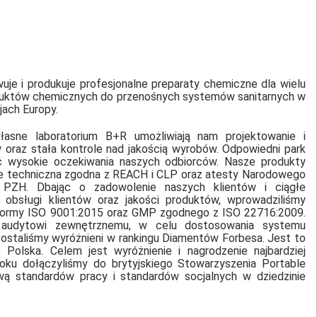
uje i produkuje profesjonalne preparaty chemiczne dla wielu
duktów chemicznych do przenośnych systemów sanitarnych w
jach Europy.
łasne laboratorium B+R umożliwiają nam projektowanie i
raz stała kontrole nad jakością wyrobów. Odpowiedni park
 wysokie oczekiwania naszych odbiorców. Nasze produkty
e techniczna zgodna z REACH i CLP oraz atesty Narodowego
o PZH. Dbając o zadowolenie naszych klientów i ciągłe
, obsługi klientów oraz jakości produktów, wprowadziliśmy
 normy ISO 9001:2015 oraz GMP zgodnego z ISO 22716:2009.
audytowi zewnętrznemu, w celu dostosowania systemu
zostaliśmy wyróżnieni w rankingu Diamentów Forbesa. Jest to
Polska. Celem jest wyróżnienie i nagrodzenie najbardziej
oku dołączyliśmy do brytyjskiego Stowarzyszenia Portable
ą standardów pracy i standardów socjalnych w dziedzinie