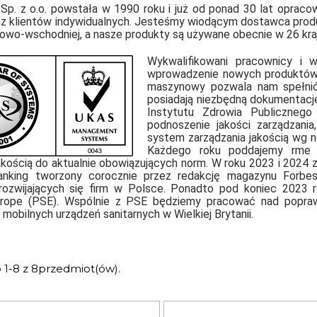
Sp. z o.o. powstała w 1990 roku i już od ponad 30 lat opracow
az klientów indywidualnych. Jesteśmy wiodącym dostawca pro
owo-wschodniej, a nasze produkty są używane obecnie w 26 kra
Wykwalifikowani pracownicy i w
wprowadzenie nowych produktów o
maszynowy pozwala nam spełnić
posiadają niezbędną dokumentacj
Instytutu Zdrowia Publiczneg
podnoszenie jakości zarządzania
system zarządzania jakością wg
Każdego roku poddajemy rme 
akością do aktualnie obowiązujących norm. W roku 2023 i 2024 
anking tworzony corocznie przez redakcję magazynu Forbes 
rozwijających się firm w Polsce. Ponadto pod koniec 2023 r
urope (PSE). Wspólnie z PSE będziemy pracować nad popraw
 mobilnych urządzeń sanitarnych w Wielkiej Brytanii.
 1-8 z 8przedmiot(ów).