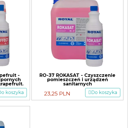
efruit -
RO-37 ROKASAT - Czyszczenie
dpornych
pomieszczeń i urządzeń
rapefruit.
sanitarnych
Do koszyka
Do koszyka
23,25 PLN