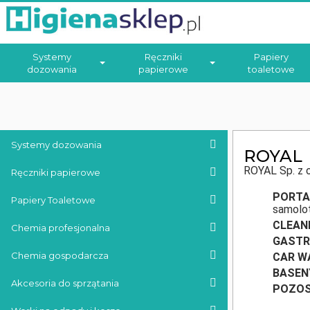
Systemy
Ręczniki
Papiery
dozowania
papierowe
toaletowe
Systemy dozowania
ROYAL
ROYAL Sp. z o
Ręczniki papierowe
PORTA
Papiery Toaletowe
samolot
CLEAN
Chemia profesjonalna
GAST
Chemia gospodarcza
CAR W
BASEN
Akcesoria do sprzątania
POZOS