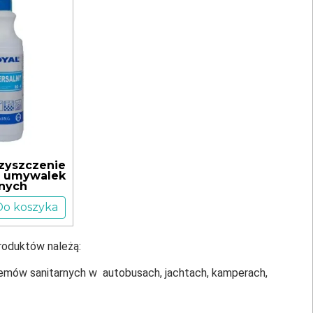
zyszczenie
k, umywalek
nych
Do koszyka
roduktów należą:
emów sanitarnych w autobusach, jachtach, kamperach,