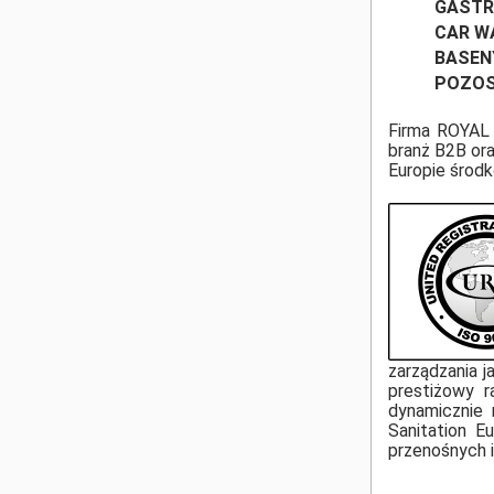
GAST
CAR W
BASEN
POZOS
Firma ROYAL 
branż B2B or
Europie środk
zarządzania j
prestiżowy r
dynamicznie 
Sanitation E
przenośnych i