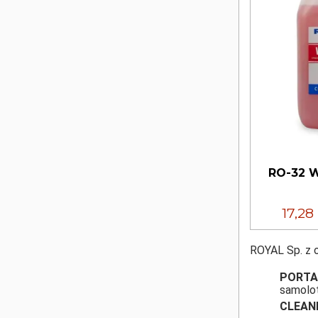
RO-32 W
17,28
ROYAL Sp. z o
PORTA
samolot
CLEAN