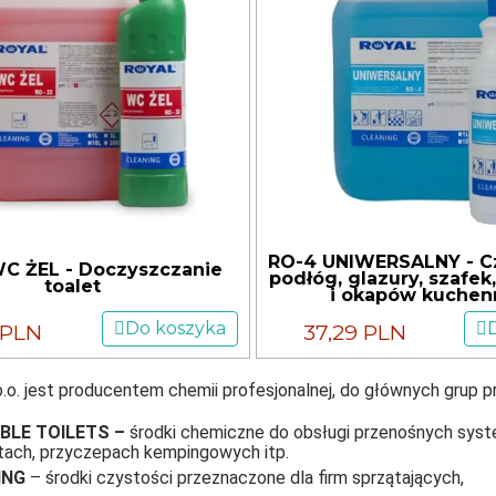
RO-4 UNIWERSALNY - C
C ŻEL - Doczyszczanie
podłóg, glazury, szafe
toalet
i okapów kuchen
Do koszyka
 PLN
37,29 PLN
.o. jest producentem chemii profesjonalnej, do głównych grup p
BLE TOILETS –
środki chemiczne do obsługi przenośnych syst
ach, przyczepach kempingowych itp.
ING
– środki czystości przeznaczone dla firm sprzątających,