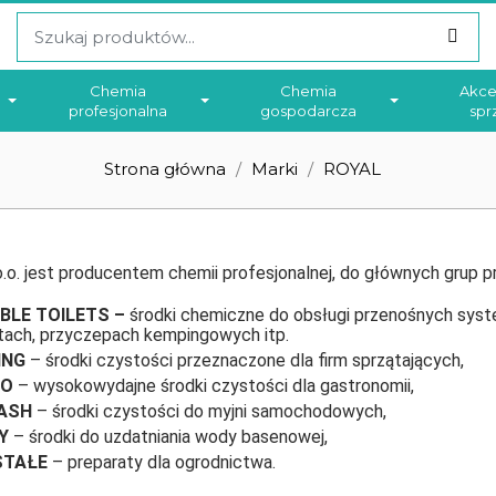
Chemia
Chemia
Akce
profesjonalna
gospodarcza
spr
Strona główna
Marki
ROYAL
.o. jest producentem chemii profesjonalnej, do głównych grup p
BLE TOILETS –
środki chemiczne do obsługi przenośnych syst
ach, przyczepach kempingowych itp.
ING
– środki czystości przeznaczone dla firm sprzątających,
RO
– wysokowydajne środki czystości dla gastronomii,
ASH
– środki czystości do myjni samochodowych,
Y
– środki do uzdatniania wody basenowej,
TAŁE
– preparaty dla ogrodnictwa.