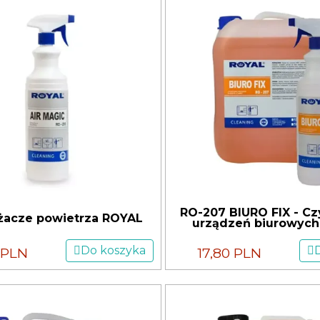
RO-207 BIURO FIX - Cz
acze powietrza ROYAL
urządzeń biurowych 
Do koszyka
 PLN
17,80 PLN