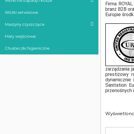
Worki na odpady i kosze
Firma ROYAL 
branż B2B or
Wózki serwisowe
Europie środk
Maszyny czyszczące
Maty wejściowe
Chusteczki higieniczne
zarządzania j
prestiżowy r
dynamicznie 
Sanitation E
przenośnych i
Wyświetlono