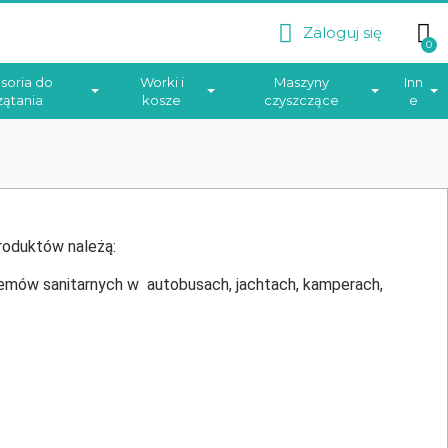
Zaloguj się
soria do
Worki i
Maszyny
Inn
zątania
kosze
czyszczące
e
roduktów należą:
emów sanitarnych w autobusach, jachtach, kamperach,