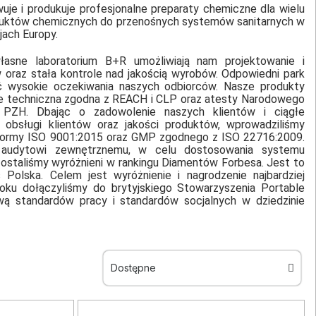
uje i produkuje profesjonalne preparaty chemiczne dla wielu
duktów chemicznych do przenośnych systemów sanitarnych w
jach Europy.
łasne laboratorium B+R umożliwiają nam projektowanie i
raz stała kontrole nad jakością wyrobów. Odpowiedni park
 wysokie oczekiwania naszych odbiorców. Nasze produkty
e techniczna zgodna z REACH i CLP oraz atesty Narodowego
o PZH. Dbając o zadowolenie naszych klientów i ciągłe
, obsługi klientów oraz jakości produktów, wprowadziliśmy
 normy ISO 9001:2015 oraz GMP zgodnego z ISO 22716:2009.
audytowi zewnętrznemu, w celu dostosowania systemu
zostaliśmy wyróżnieni w rankingu Diamentów Forbesa. Jest to
Polska. Celem jest wyróżnienie i nagrodzenie najbardziej
oku dołączyliśmy do brytyjskiego Stowarzyszenia Portable
ą standardów pracy i standardów socjalnych w dziedzinie