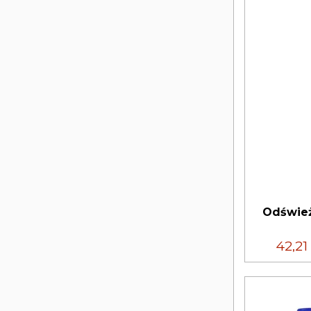
Odśwież
42,21