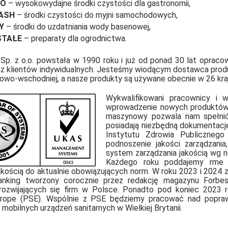
RO
– wysokowydajne środki czystości dla gastronomii,
ASH
– środki czystości do myjni samochodowych,
Y
– środki do uzdatniania wody basenowej,
TAŁE
– preparaty dla ogrodnictwa.
Sp. z o.o. powstała w 1990 roku i już od ponad 30 lat opracow
az klientów indywidualnych. Jesteśmy wiodącym dostawca pro
owo-wschodniej, a nasze produkty są używane obecnie w 26 kra
Wykwalifikowani pracownicy i w
wprowadzenie nowych produktów o
maszynowy pozwala nam spełnić
posiadają niezbędną dokumentacj
Instytutu Zdrowia Publiczneg
podnoszenie jakości zarządzania
system zarządzania jakością wg
Każdego roku poddajemy rme 
akością do aktualnie obowiązujących norm. W roku 2023 i 2024 
anking tworzony corocznie przez redakcję magazynu Forbes 
rozwijających się firm w Polsce. Ponadto pod koniec 2023 r
urope (PSE). Wspólnie z PSE będziemy pracować nad popraw
 mobilnych urządzeń sanitarnych w Wielkiej Brytanii.