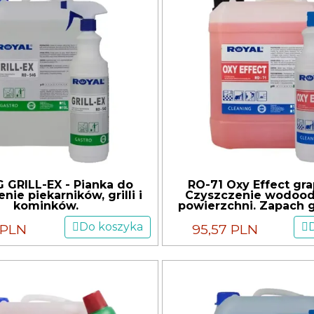
 GRILL-EX - Pianka do
RO-71 Oxy Effect grap
nie piekarników, grilli i
Czyszczenie wodoo
kominków.
powierzchni. Zapach g
Do koszyka
 PLN
95,57 PLN