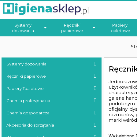
Systemy
Ręczniki
Papiery
dozowania
papierowe
toaletowe
St
Systemy dozowania
Ręcznik
Ręczniki papierowe
Jednorazow
użytkownik
Papiery Toaletowe
charakteryzu
galerie hand
Chemia profesjonalna
podobnym pr
oficjalny d
Chemia gospodarcza
rozmiarów, 
marki wśród
Akcesoria do sprzątania
Wyświetlono 1