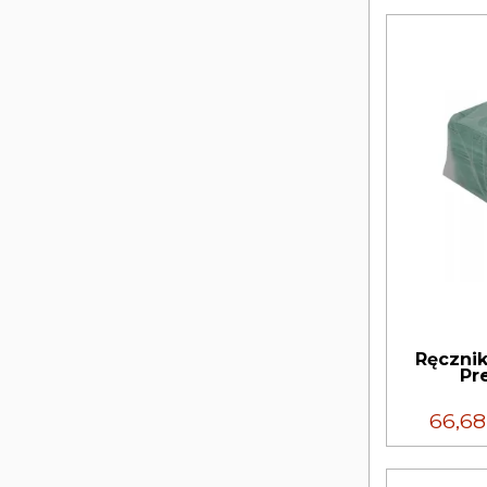
Ręcznik
Pr
66,6