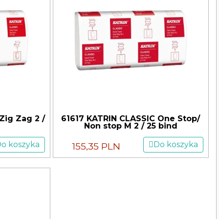
ig Zag 2 /
61617 KATRIN CLASSIC One Stop/
Non stop M 2 / 25 bind
o koszyka
Do koszyka
155,35 PLN