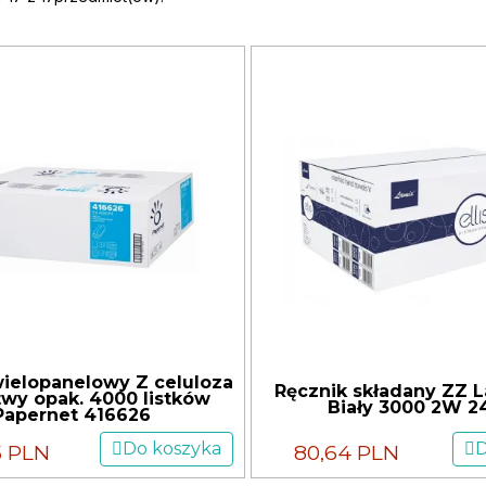
wielopanelowy Z celuloza
Ręcznik składany ZZ L
twy opak. 4000 listków
Biały 3000 2W 2
Papernet 416626
Do koszyka
D
5 PLN
80,64 PLN