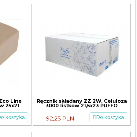
Eco Line
Ręcznik składany ZZ 2W, Celuloza
ów 25x21
3000 listków 21,5x23 PUFFO
o koszyka
Do koszyka
92,25 PLN