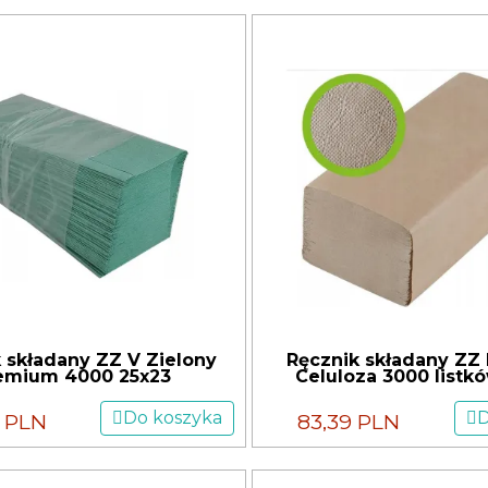
 składany ZZ V Zielony
Ręcznik składany ZZ 
emium 4000 25x23
Celuloza 3000 listk
Do koszyka
D
8 PLN
83,39 PLN