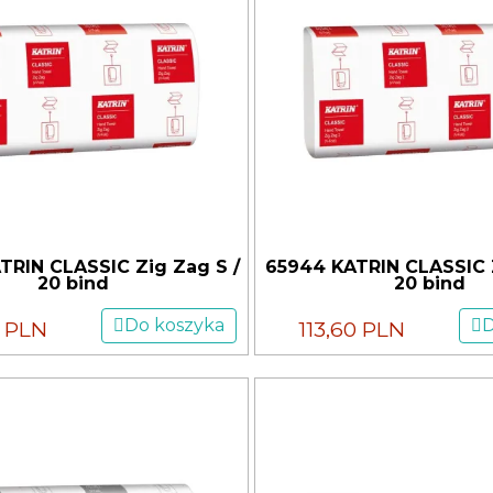
TRIN CLASSIC Zig Zag S /
65944 KATRIN CLASSIC Z
20 bind
20 bind
Do koszyka
D
8 PLN
113,60 PLN