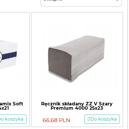
amix Soft
Ręcznik składany ZZ V Szary
4x21
Premium 4000 25x23
o koszyka
Do koszyka
66,68 PLN