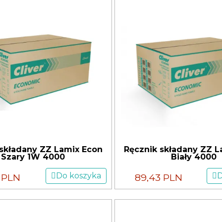
 składany ZZ Lamix Econ
Ręcznik składany ZZ L
Szary 1W 4000
Biały 4000
Do koszyka
D
1 PLN
89,43 PLN