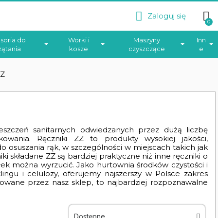
Zaloguj się
soria do
Worki i
Maszyny
Inn
zątania
kosze
czyszczące
e
ZZ
eszczeń sanitarnych odwiedzanych przez dużą liczbę
owania. Ręczniki ZZ to produkty wysokiej jakości,
 do osuszania rąk, w szczególności w miejscach takich jak
i składane ZZ są bardziej praktyczne niż inne ręczniki o
ek można wyrzucić. Jako hurtownia środków czystości i
ingu i celulozy, oferujemy najszerszy w Polsce zakres
rowane przez nasz sklep, to najbardziej rozpoznawalne