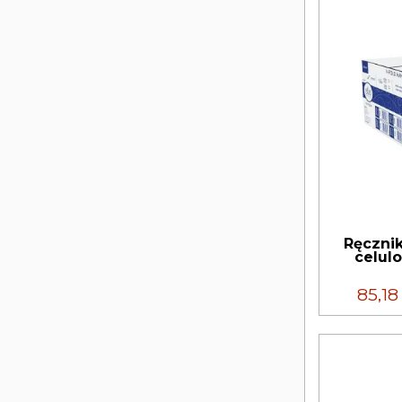
Ręczni
celulo
85,1