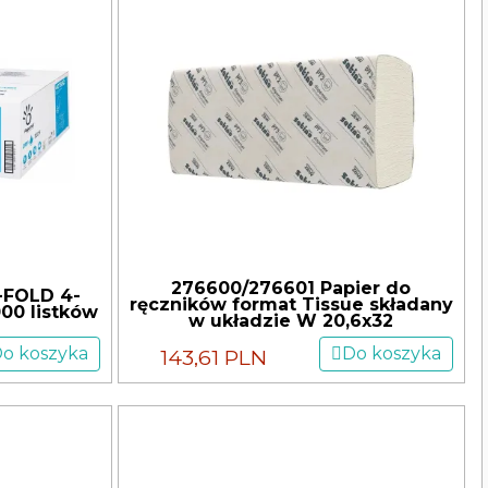
276600/276601 Papier do
-FOLD 4-
ręczników format Tissue składany
00 listków
w układzie W 20,6x32
o koszyka
Do koszyka
143,61 PLN