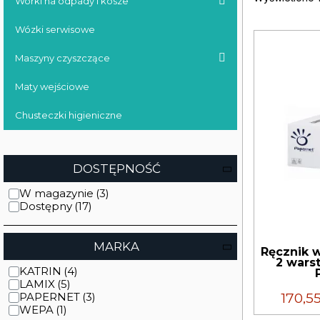
Worki na odpady i kosze
Wózki serwisowe
Maszyny czyszczące
Maty wejściowe
Chusteczki higieniczne
DOSTĘPNOŚĆ
W magazynie
Dostępny
MARKA
Ręcznik 
2 wars
KATRIN
LAMIX
170,5
PAPERNET
WEPA