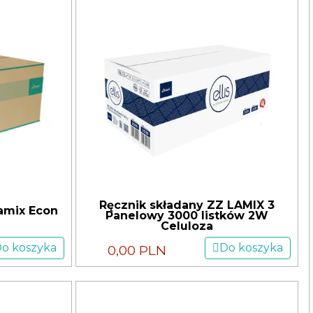
Ręcznik składany ZZ LAMIX 3
amix Econ
Panelowy 3000 listków 2W
Celuloza
o koszyka
Do koszyka
0,00 PLN