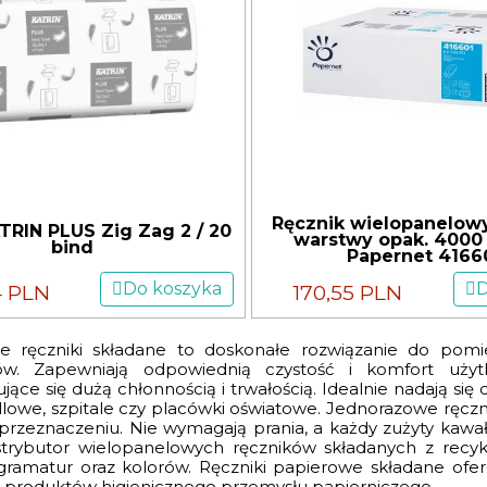
Ręcznik wielopanelowy
TRIN PLUS Zig Zag 2 / 20
warstwy opak. 4000 
bind
Papernet 4166
Do koszyka
D
4 PLN
170,55 PLN
e ręczniki składane to doskonałe rozwiązanie do pomi
ów. Zapewniają odpowiednią czystość i komfort użytk
jące się dużą chłonnością i trwałością. Idealnie nadają się
lowe, szpitale czy placówki oświatowe. Jednorazowe ręcznik
zeznaczeniu. Nie wymagają prania, a każdy zużyty kawał
ystrybutor wielopanelowych ręczników składanych z recykl
gramatur oraz kolorów. Ręczniki papierowe składane ofe
 produktów higienicznego przemysłu papierniczego.