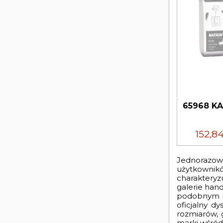
65968 KA
152,8
Jednorazow
użytkownik
charakteryzu
galerie hand
podobnym pr
oficjalny d
rozmiarów, 
marki wśród