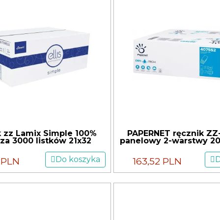
k zz Lamix Simple 100%
PAPERNET ręcznik ZZ
za 3000 listków 21x32
panelowy 2-warstwy 20
Do koszyka
D
8 PLN
163,52 PLN