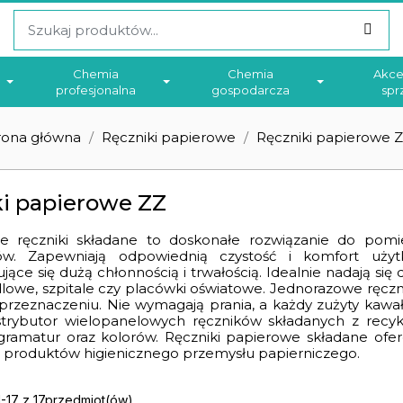
Chemia
Chemia
Akce
profesjonalna
gospodarcza
spr
rona główna
Ręczniki papierowe
Ręczniki papierowe 
i papierowe ZZ
e ręczniki składane to doskonałe rozwiązanie do pomi
ów. Zapewniają odpowiednią czystość i komfort użytk
jące się dużą chłonnością i trwałością. Idealnie nadają się
lowe, szpitale czy placówki oświatowe. Jednorazowe ręcznik
zeznaczeniu. Nie wymagają prania, a każdy zużyty kawał
ystrybutor wielopanelowych ręczników składanych z recykl
gramatur oraz kolorów. Ręczniki papierowe składane ofe
 produktów higienicznego przemysłu papierniczego.
-17 z 17przedmiot(ów).