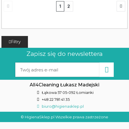
1
2
Filtry
Zapisz się do newslettera
All4Cleaning Łukasz Madejski
Łąkowa 57 05-092 Łomianki
+48 22 781 41 35
biuro@higienasklep.pl
© HigienaSklep.pl Wszelkie prawa zastrzeżone