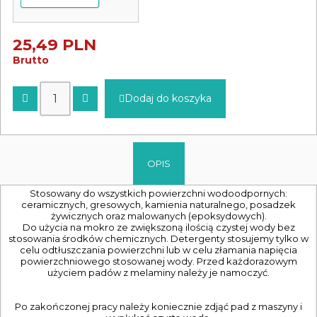
25,49 PLN
Brutto
Dodaj do koszyka
OPIS
Stosowany do wszystkich powierzchni wodoodpornych:
ceramicznych, gresowych, kamienia naturalnego, posadzek
żywicznych oraz malowanych (epoksydowych).
Do użycia na mokro ze zwiększoną ilością czystej wody bez
stosowania środków chemicznych. Detergenty stosujemy tylko w
celu odtłuszczania powierzchni lub w celu złamania napięcia
powierzchniowego stosowanej wody. Przed każdorazowym
użyciem padów z melaminy należy je namoczyć.
Po zakończonej pracy należy koniecznie zdjąć pad z maszyny i