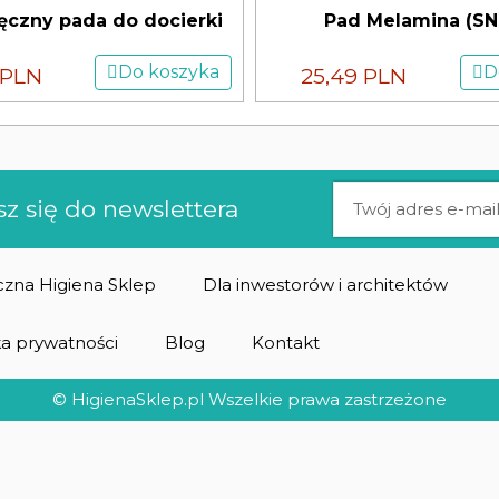
ęczny pada do docierki
Pad Melamina (S
Do koszyka
D
 PLN
25,49 PLN
sz się do newslettera
zna Higiena Sklep
Dla inwestorów i architektów
ka prywatności
Blog
Kontakt
© HigienaSklep.pl Wszelkie prawa zastrzeżone