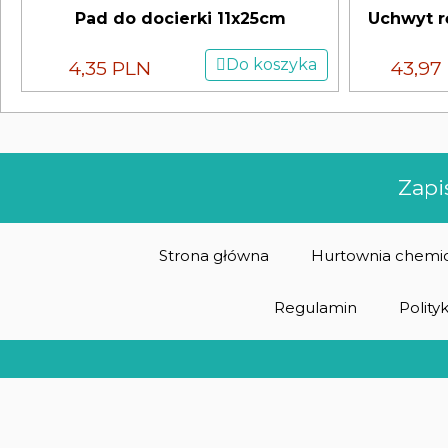
Pad do docierki 11x25cm
Uchwyt r
Do koszyka
4,35 PLN
43,97
Zapi
Strona główna
Hurtownia chemic
Regulamin
Polity