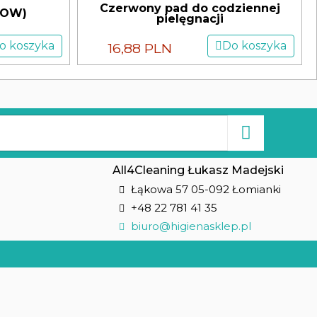
Czerwony pad do codziennej
NOW)
pielęgnacji
o koszyka
Do koszyka
16,88 PLN
All4Cleaning Łukasz Madejski
Łąkowa 57 05-092 Łomianki
+48 22 781 41 35
biuro@higienasklep.pl