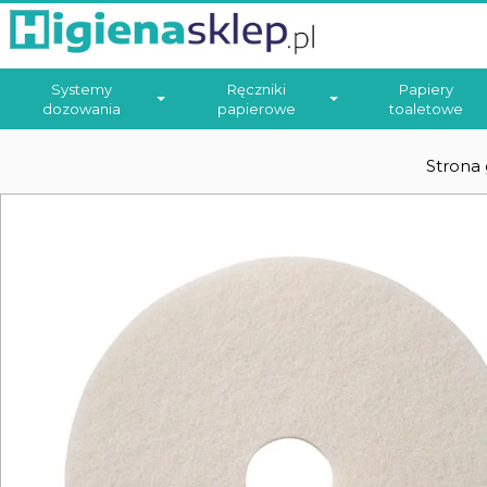
Systemy
Ręczniki
Papiery
dozowania
papierowe
toaletowe
Strona