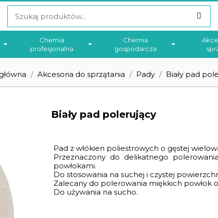
Chemia
Chemia
Akce
profesjonalna
gospodarcza
spr
 główna
Akcesoria do sprzątania
Pady
Biały pad pol
Biały pad polerujący
Pad z włókien poliestrowych o gęstej wielow
Przeznaczony do delikatnego polerowania
powłokami.
Do stosowania na suchej i czystej powierzchn
Zalecany do polerowania miękkich powłok 
Do używania na sucho.