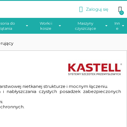
Zaloguj się
soria do
Worki i
Maszyny
Inn
zątania
kosze
czyszczące
e
erujący
arstwowej nietkanej strukturze i mocnym łączeniu.
 i nabłyszczania czystych posadzek zabezpieczonych
i.
ochronnych.