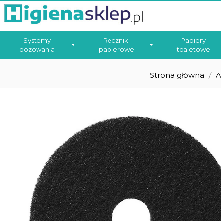
Systemy
Ręczniki
Papiery
dozowania
papierowe
toaletowe
Strona główna
A