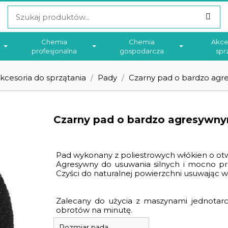
Chemia
Chemia
Akce
profesjonalna
gospodarcza
spr
kcesoria do sprzątania
Pady
Czarny pad o bardzo agr
Czarny pad o bardzo agresywny
Pad wykonany z poliestrowych włókien o otwa
Agresywny do usuwania silnych i mocno pr
Czyści do naturalnej powierzchni usuwając ws
Zalecany do użycia z maszynami jednotar
obrotów na minutę.
Rozmiar pada