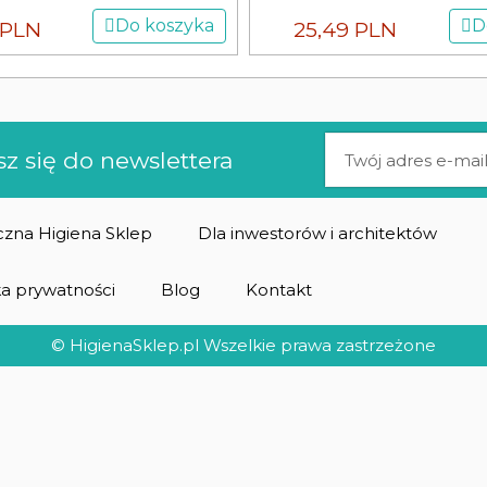
Do koszyka
D
 PLN
25,49 PLN
sz się do newslettera
zna Higiena Sklep
Dla inwestorów i architektów
ka prywatności
Blog
Kontakt
© HigienaSklep.pl Wszelkie prawa zastrzeżone