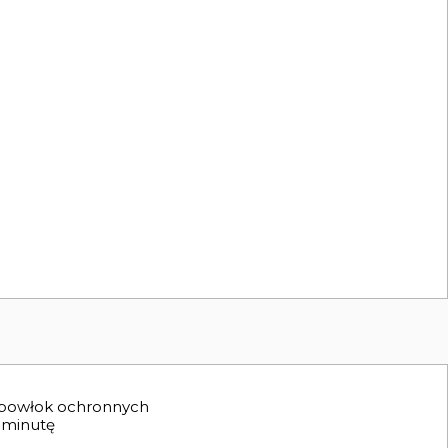
h powłok ochronnych
 minutę