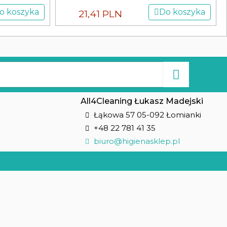
o koszyka
Do koszyka
21,41 PLN
All4Cleaning Łukasz Madejski
Łąkowa 57 05-092 Łomianki
+48 22 781 41 35
biuro@higienasklep.pl