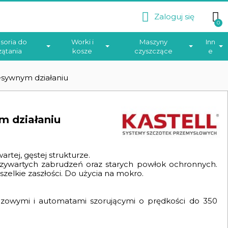
Zaloguj się
soria do
Worki i
Maszyny
Inn
zątania
kosze
czyszczące
e
esywnym działaniu
m działaniu
rtej, gęstej strukturze.
zywartych zabrudzeń oraz starych powłok ochronnych.
zelkie zaszłości. Do użycia na mokro.
czowymi i automatami szorującymi o prędkości do 350