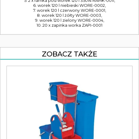
5. 2 x ramka pod worek 120 l 35014 RAMK-0011,
6. worek 120 l niebieski WORE-0002,
7. worek 120 l czerwony WORE-0001,
8. worek 120 l żółty WORE-0003,
9. worek 120 l zielony WORE-0004,
10. 20 x zapinka worka ZAPI-0001
ZOBACZ TAKŻE