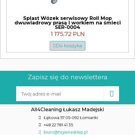
Splast Wózek serwisowy Roll Mop
dwuwiadrowy prasą i workiem na śmieci
SER-0004
1 175,72 PLN
Do koszyka
Zapisz się do newslettera
All4Cleaning Łukasz Madejski
Łąkowa 57 05-092 Łomianki
+48 22 781 41 35
biuro@higienasklep.pl