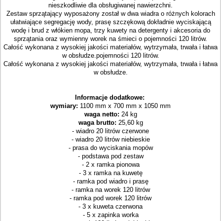
nieszkodliwie dla obsługiwanej nawierzchni.
Zestaw sprzątający wyposażony został w dwa wiadra o różnych kolorach
ułatwiające segregację wody, prasę szczękową dokładnie wyciskającą
wodę i brud z włókien mopa, trzy kuwety na detergenty i akcesoria do
sprzątania oraz wymienny worek na śmieci o pojemności 120 litrów.
Całość wykonana z wysokiej jakości materiałów, wytrzymała, trwała i łatwa
w obsłudze.
pojemności 120 litrów.
Całość wykonana z wysokiej jakości materiałów, wytrzymała, trwała i łatwa
w obsłudze.
Informacje dodatkowe:
wymiary:
1100 mm x 700 mm x 1050 mm
waga netto:
24 kg
waga brutto:
25,60 kg
- wiadro 20 litrów czerwone
- wiadro 20 litrów niebieskie
- prasa do wyciskania mopów
- podstawa pod zestaw
- 2 x ramka pionowa
- 3 x ramka na kuwetę
- ramka pod wiadro i prasę
- ramka na worek 120 litrów
- ramka pod worek 120 litrów
- 3 x kuweta czerwona
- 5 x zapinka worka