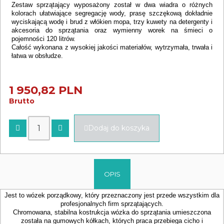
Zestaw sprzątający wyposażony został w dwa wiadra o różnych
kolorach ułatwiające segregację wody, prasę szczękową dokładnie
wyciskającą wodę i brud z włókien mopa, trzy kuwety na detergenty i
akcesoria do sprzątania oraz wymienny worek na śmieci o
pojemności 120 litrów.
Całość wykonana z wysokiej jakości materiałów, wytrzymała, trwała i
łatwa w obsłudze.
1 950,82 PLN
Brutto
Dodaj do koszyka
OPIS
Jest to wózek porządkowy, który przeznaczony jest przede wszystkim dla
profesjonalnych firm sprzątających.
Chromowana, stabilna kostrukcja wózka do sprzątania umieszczona
została na gumowych kółkach, których praca przebiega cicho i