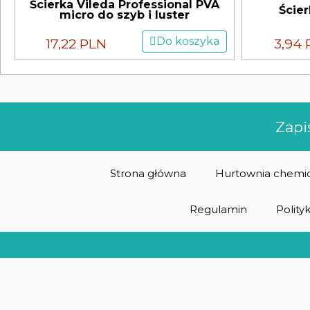
Ścierka Vileda Professional PVA
Ście
micro do szyb i luster
Do koszyka
17,22 PLN
3,94 
Zapi
Strona główna
Hurtownia chemic
Regulamin
Polity