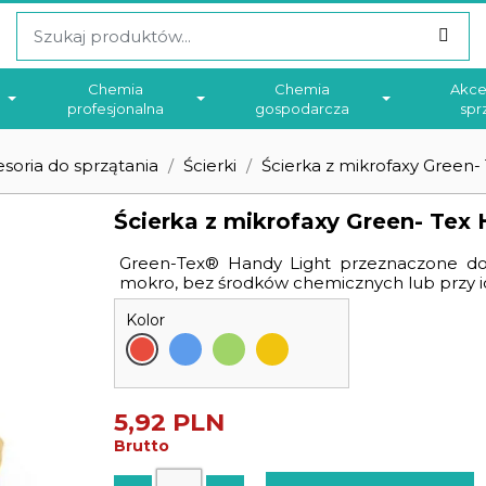
Chemia
Chemia
Akce
profesjonalna
gospodarcza
spr
soria do sprzątania
Ścierki
Ścierka z mikrofaxy Green
Ścierka z mikrofaxy Green- Tex
Green-Tex® Handy Light przeznaczone do 
mokro, bez środków chemicznych lub przy i
Kolor
5,92 PLN
Brutto