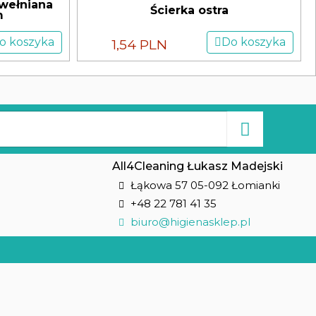
wełniana
Ścierka ostra
m
o koszyka
Do koszyka
1,54 PLN
All4Cleaning Łukasz Madejski
Łąkowa 57 05-092 Łomianki
+48 22 781 41 35
biuro@higienasklep.pl