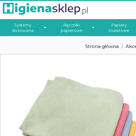
Systemy
Ręczniki
Papiery
dozowania
papierowe
toaletowe
Strona główna
Akce