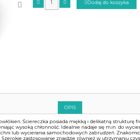
Dodaj do koszyka
OPIS
rowłókien. Ściereczka posiada miękką i delikatną strukturę 
iając wysoką chłonność. Idealnie nadaje się m.in. do wycie
zchni lub wycierania samochodowych zabrudzeń. Znakomici
. Szerokie zastosowanie znajdzie również w utrzymaniu czy