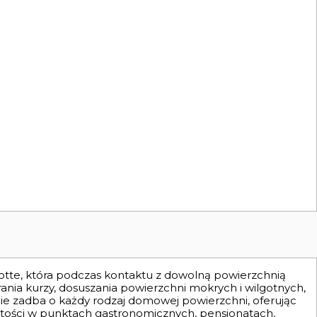
frotte, która podczas kontaktu z dowolną powierzchnią
rania kurzy, dosuszania powierzchni mokrych i wilgotnych,
e zadba o każdy rodzaj domowej powierzchni, oferując
stości w punktach gastronomicznych, pensjonatach,