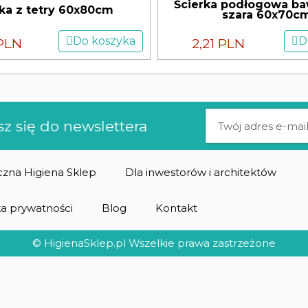
Ścierka podłogowa ba
rka z tetry 60x80cm
szara 60x70c
Do koszyka
D
PLN
2,21 PLN
sz się do newslettera
zna Higiena Sklep
Dla inwestorów i architektów
ka prywatności
Blog
Kontakt
© HigienaSklep.pl Wszelkie prawa zastrzeżone