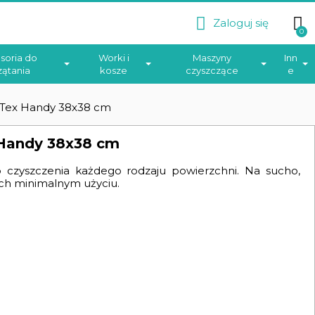
Zaloguj się
soria do
Worki i
Maszyny
Inn
zątania
kosze
czyszczące
e
- Tex Handy 38x38 cm
 Handy 38x38 cm
czyszczenia każdego rodzaju powierzchni. Na sucho,
ch minimalnym użyciu.