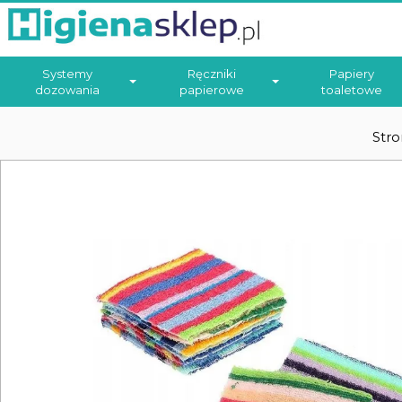
Systemy
Ręczniki
Papiery
dozowania
papierowe
toaletowe
Str