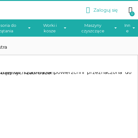
Zaloguj się
soria do
Worki i
Maszyny
Inn
zątania
kosze
czyszczące
e
stra
ego usuwania różnego rodzaju uciążliwych zabrudzeń.