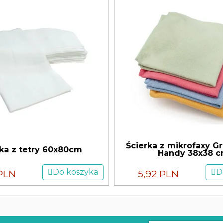
Ścierka z mikrofaxy G
rka z tetry 60x80cm
Handy 38x38 
Do koszyka
D
PLN
5,92 PLN