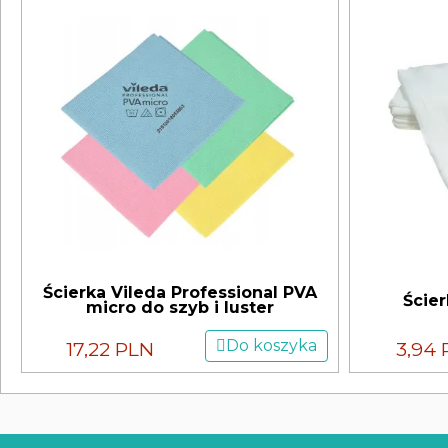
Ścierka Vileda Professional PVA
Ście
micro do szyb i luster
Do koszyka
17,22 PLN
3,94 