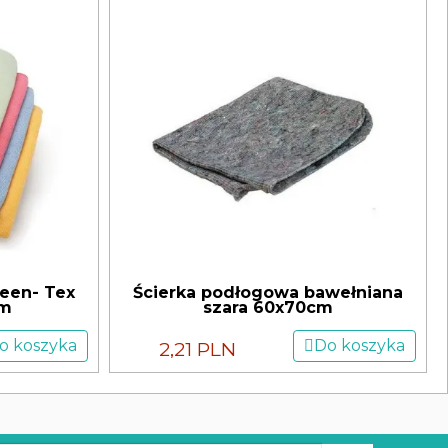
reen- Tex
Ścierka podłogowa bawełniana
cm
szara 60x70cm
o koszyka
Do koszyka
2,21 PLN