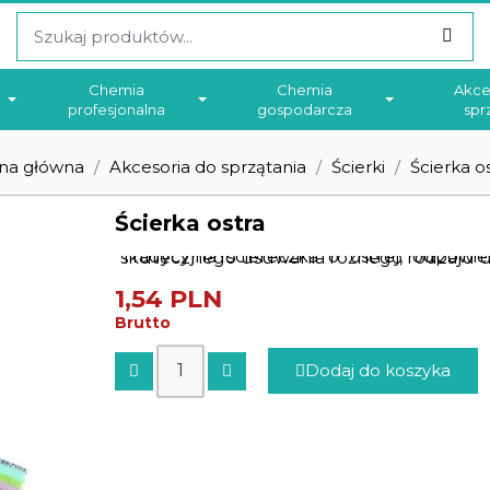
Chemia
Chemia
Akce
profesjonalna
gospodarcza
spr
ona główna
Akcesoria do sprzątania
Ścierki
Ścierka o
Ścierka ostra
Tradycyjna ściereczka o ostrej, odpowiedniej do szorowania powierzchni przeznaczona do skuteczn
1,54 PLN
Brutto
Dodaj do koszyka