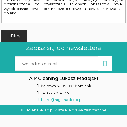
przeznaczone do czyszczenia trudnych obszarów, myjki
wysokociśnieniowe, odkurzacze biurowe, a nawet szorowarki i
polerki.
Filtry
Zapisz się do newslettera
All4Cleaning Łukasz Madejski
Łąkowa 57 05-092 Łomianki
+48 22 781 41 35
biuro@higienasklep.pl
© HigienaSklep.pl Wszelkie prawa zastrzeżone