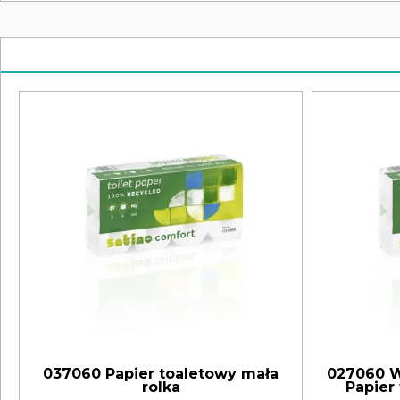
037060 Papier toaletowy mała
027060 W
rolka
Papier