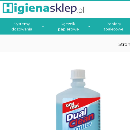
Systemy
Ręczniki
Papiery
dozowania
papierowe
toaletowe
Stro