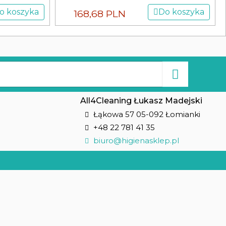
o koszyka
Do koszyka
168,68 PLN
All4Cleaning Łukasz Madejski
Łąkowa 57 05-092 Łomianki
+48 22 781 41 35
biuro@higienasklep.pl