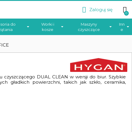
Zaloguj się
soria do
Worki i
Maszyny
Inn
zątania
kosze
czyszczące
e
FICE
 czyszczącego DUAL CLEAN w wersji do biur. Szybkie
ch gładkich powierzchni, takich jak szkło, ceramika,