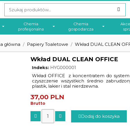
Chemia
Chemia
Akce
profesjonalna
gospodarcza
spr
na główna
Papiery Toaletowe
Wkład DUAL CLEAN OF
Wkład DUAL CLEAN OFFICE
Indeks
HYG000001
Wkład OFFICE z koncentratem do systemu
czyszczenie wszystkich średnio zabrudzony
plastik, lakier i stal nierdzewna.
37,00 PLN
Brutto
Dodaj do koszyka