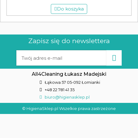
Do koszyka
Zapisz się do newslettera
All4Cleaning Łukasz Madejski
Łąkowa 57 05-092 Łomianki
+48 22 781 41 35
biuro@higienasklep.pl
© HigienaSklep.pl Wszelkie prawa zastrzeżone